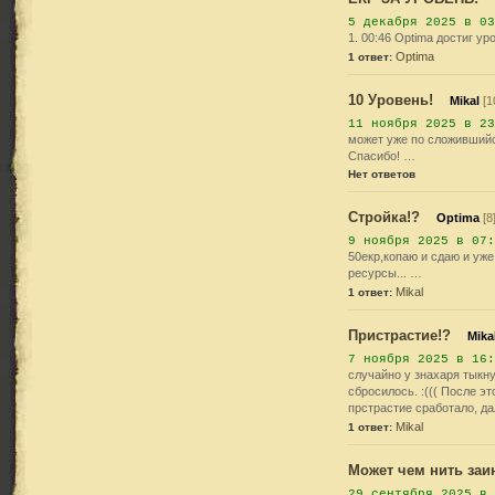
Фонд Пострадавших
5 декабря 2025 в 03
1. 00:46 Optima достиг ур
Optima
1 ответ:
10 Уровень!
Mikal
[1
11 ноября 2025 в 23
может уже по сложившийся
Спасибо! …
Нет ответов
Стройка!?
Optima
[8
9 ноября 2025 в 07:
50екр,копаю и сдаю и уже
ресурсы... …
Mikal
1 ответ:
Пристрастие!?
Mika
7 ноября 2025 в 16:
случайно у знахаря тыкну
сбросилось. :((( После э
прстрастие сработало, д
Mikal
1 ответ:
Может чем нить заи
29 сентября 2025 в 