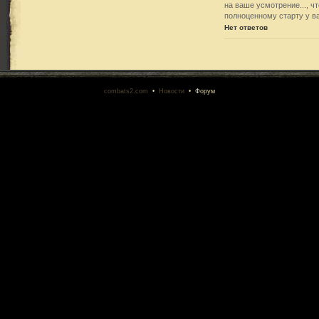
на ваше усмотрение..., ч
полноценному старту у в
Нет ответов
combats2.com
•
Новости
• Форум