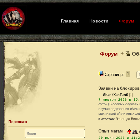
Главная
Новости
Форум
Форум
Об
1
Страницы:
Заявки на блокиров
ShankXanTunS
[1]
7 января 2026 в 15:
суток (В особых случаях 
случае подозрения и/или
махинаций и/или иных д
Этьен де Винь
5 ответов:
Персонаж
Опыт магам
29 июня 2026 в 11:2