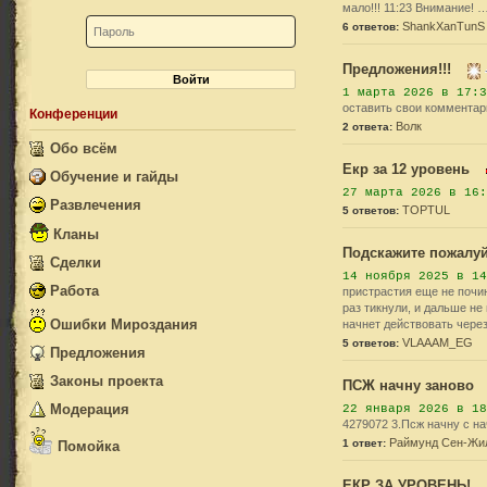
мало!!! 11:23 Внимание! 
ShankXanTunS
6 ответов:
Предложения!!!
Войти
1 марта 2026 в 17:3
оставить свои комментари
Конференции
Волк
2 ответа:
Обо всём
Екр за 12 уровень
Обучение и гайды
27 марта 2026 в 16:
Игровой мир
Развлечения
TOPTUL
5 ответов:
Пещеры
Конкурсы
Кланы
Локации
Подскажите пожалуй
Квесты и События
Сделки
14 ноября 2025 в 14
Прочее
Работа
пристрастия еще не почин
раз тикнули, и дальше не в
Ошибки Мироздания
начнет действовать через
VLAAAM_EG
5 ответов:
Предложения
Законы проекта
ПСЖ начну заново
Модерация
22 января 2026 в 18
4279072 3.Псж начну с н
Армада Тьмы
Раймунд Сен-Жи
1 ответ:
Помойка
Орден Света
Жалобы
ЕКР ЗА УРОВЕНЬ!